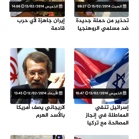
السبت 15/02/2014
08:27
الخميس 13/02/2014
14:06
تحذير من حملة جديدة
إيران جاهزة لأي حرب
ضد مسلمي الروهنجيا
قادمة
الخميس 13/02/2014
10:47
الأربعاء 12/02/2014
13:45
إسرائيل تنفي
لاريجاني يصف أمريكا
المماطلة في إنجاز
بالأسد الهرم
المصالحة مع تركيا