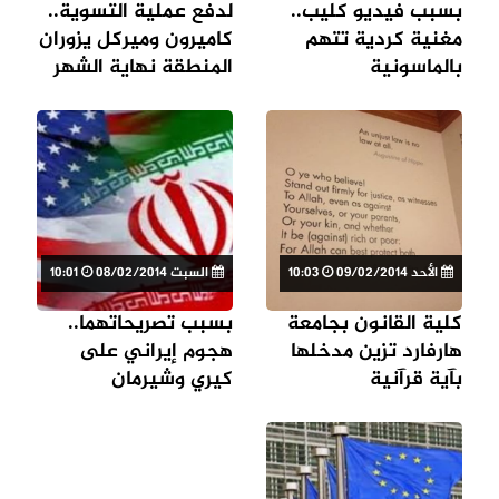
بسبب فيديو كليب..
لدفع عملية التسوية..
مغنية كردية تتهم
كاميرون وميركل يزوران
بالماسونية
المنطقة نهاية الشهر
الأحد 09/02/2014
10:03
السبت 08/02/2014
10:01
كلية القانون بجامعة
بسبب تصريحاتهما..
هارفارد تزين مدخلها
هجوم إيراني على
بآية قرآنية
كيري وشيرمان