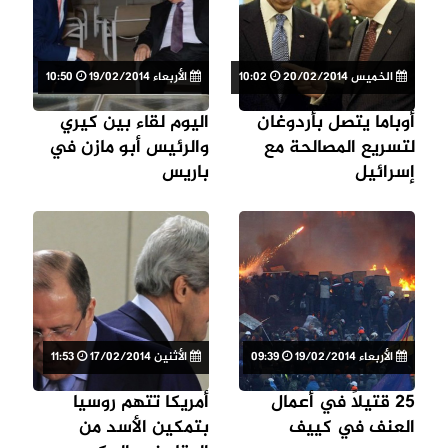
الخميس 20/02/2014
10:02
الأربعاء 19/02/2014
10:50
أوباما يتصل بأردوغان
اليوم لقاء بين كيري
لتسريع المصالحة مع
والرئيس أبو مازن في
إسرائيل
باريس
الأربعاء 19/02/2014
09:39
الأثنين 17/02/2014
11:53
25 قتيلاً في أعمال
أمريكا تتهم روسيا
العنف في كييف
بتمكين الأسد من