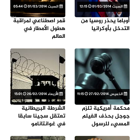
السبت 01/03/2014
12:15
السبت 01/03/2014
05:44
أوباما يحذر روسيا من
قمر اصطناعي لمراقبة
التدخل بأوكرانيا
هطول الأمطار في
العالم
الخميس 27/02/2014
11:15
الأربعاء 26/02/2014
15:01
محكمة أمريكية تلزم
الشرطة البريطانية
جوجل بحذف الفيلم
تعتقل سجينا سابقا
المسيء للرسول
في غوانتانامو