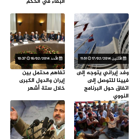
البقاء في الحكم
الأثنين 17/02/2014
11:51
الأحد 16/02/2014
10:37
وفد إيراني يتوجه إلى
تفاهم محتمل بين
فيينا للتوصل إلى
إيران والدول الكبرى
اتفاق حول البرنامج
خلال ستة أشهر
النووي