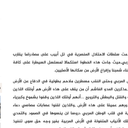
دمت سلطات الاحتلال العنصرية في تل أبيب على مصادرةما يقارب
لعربي,حيث جاءت هذه الخطوة استكمالا لمسلسل السيطرة على كافة
ناء شعبنا وإفراغ الأرض من سكانها الأصليين.
م انتفض أهلنا من الجليل العربي وحتى النقب مسطرين ملاحم بطولية في الدفاع عن الأرض
م
 ,مذكرين العدو الغاشم أن من يقف على هذه الأرض هم أولئك اللذين
لقتل والبطش والترويع ...أنهم أولئك اللذين وقفوا بشموخ وكبرياء
ذورهم عميقا على هذه الأرض ,واللذين لقنوا عصابات مصاصي دماء
رية في قلب الوطن العربي دروسا لن ينسوها في الصمود والتحدي
ك الأنياب المتغولة في الأرض العربية بغير وجه حق سوى تنفيذ