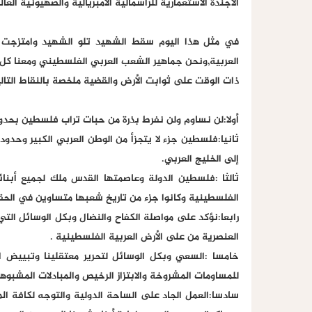
الأجندة الاستعمارية للرأسمالية الامبريالية والصهيونية العال
في مثل هذا اليوم سقط الشهيد تلو الشهيد وامتزجت دم
العربية,ونحن جماهير الشعب العربي الفلسطيني ومعنا كل ا
ذات الوقت على ثوابت الأرض والقضية ملخصة بالنقاط التالي
أولا:لن نساوم ولن نفرط بذرة من حبات تراب فلسطين بحدودها
ثانيا:فلسطين جزء لا يتجزأ من الوطن العربي الكبير وحدودها
إلى الخليج العربي.
ثالثا :فلسطين الدولة وعاصمتها القدس ملك لجميع أبنا
الفلسطينية وكانوا جزء من تاريخ شعبها متساوين في الحق
رابعا:نؤكد على مواصلة الكفاح والنضال وبكل الوسائل التي 
العنصرية من على الأرض العربية الفلسطينية .
خامسا :السعي وبكل الوسائل لتحرير معتقلينا وتبييض ا
للمساومات المشروخة والابتزاز الرخيص والمبادلات المشبوه
سادسا:العمل الجاد على الساحة الدولية والتوجه لكافة ال