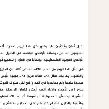
قبل ثمان وثلاثون عاما وفي مثل هذا اليوم تحديدا أق
السبعون الفا من دونمات الأراضي الواقعة في الجليل ا
الأراضي العربية الفلسطينية ,وإمعانا في الطرد والتهجير لأب
في مثل هذا اليوم من العام 1976
والتشبث بها,وقد سال الدم هناك غزيرا فداء عروبة الأرض
صمدوا عليها ولم يهاجروا في تحد واضح لكل صنوف الموت وا
على ارض الأجداد والآباء..أنهم أحفاد كنعان الراسخة ج
البشرية ووحوش الصهيونية المنغرسة أنيابها الاستعما
,واثبتوا بالدليل القاطع قدرتهم على تحطيم وتهشيم تل