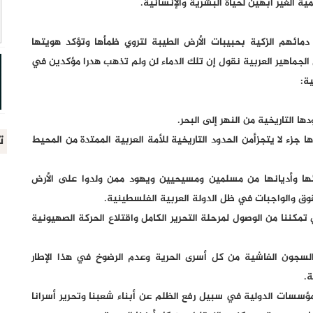
مية الغير اّبهين لحياة البشرية والإنسانية.
ائهم الزكية بحبيبات الأرض الطيبة لتروي ظمأها وتؤكد هويتها
لجماهير العربية نقول إن تلك الدماء لن ولم تذهب هدرا مؤكدين في
ة:
 التاريخية من النهر إلى البحر.
ت
 جزء لا يتجزأمن الحدود التاريخية للأمة العربية الممتدة من المحيط
ئها وأديانها من مسلمين ومسيحيين ويهود ممن ولدوا على الأرض
وق والواجبات في ظل الدولة العربية الفلسطينية.
تمكننا من الوصول لمرحلة التحرير الكامل واقتلاع الحركة الصهيونية
لسجون الفاشية من كل أسرى الحرية وعدم الرضوخ في هذا الإطار
ة.
مؤسسات الدولية في سبيل رفع الظلم عن أبناء شعبنا وتحرير أسرانا