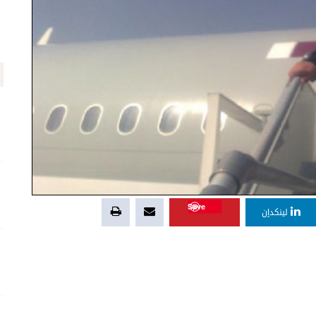
Save
لينكدإن