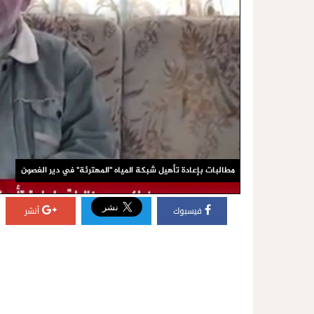
مطالبات بإعادة تأهيل شبكة المياه "المهترئة" في دير الغصون
فيسبوك
أنشر