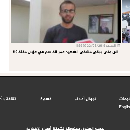
السبت 22/06/2019
11:59
الى متى يبقى مشفى الشهيد عمر القاسم في عزون مغلقا؟!!
نوعات
تجوال أصداء
قسم5
ثقافة وأد
Engli
جميع الحقوق محفوظة لشبكة أصداء الاخبارية