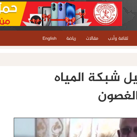
ثقافة وأدب
مقالات
رياضة
English
يل شبكة المياه
الغصون