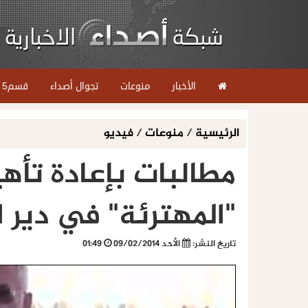
الأخبار
منوعات
تجوال أصداء
قسم5
الرئيسية
/
منوعات
/
فيديو
مطالبات بإعادة تأه
"المهترئة" في دير 
تاريخ النشر:
الأحد 09/02/2014
01:49