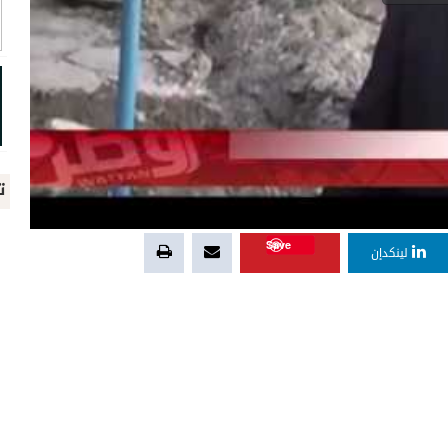
ت
Save
لينكدإن