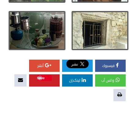
فيسبوك
أنشر
Save
واتس آب
لينكدإن