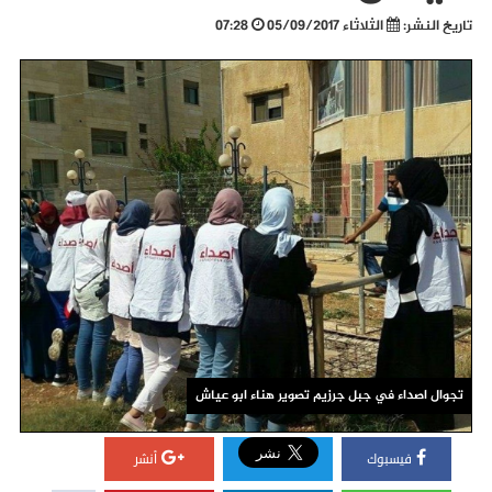
تاريخ النشر:
الثلاثاء 05/09/2017
07:28
تجوال اصداء في جبل جرزيم تصوير هناء ابو عياش
فيسبوك
أنشر