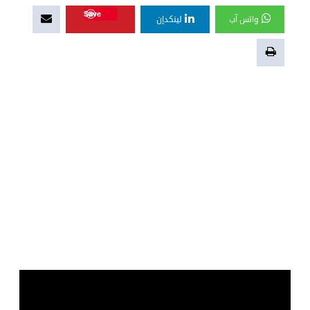
Save
واتس آب
لينكدإن