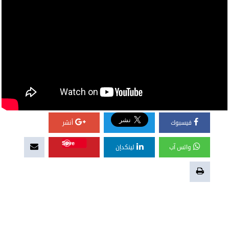
فيسبوك
أنشر
Save
واتس آب
لينكدإن