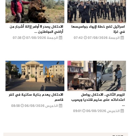
اسرائيل تضع خطة لإيواء جواسيسها
الاحتلال يصدر 8 أوامر إزالة أشجار من
في غزة
أراضي المواطنين ...
الجمعة 07/08/2026
07:42
الجمعة 07/08/2026
07:38
لليوم الثاني.. الاحتلال يواصل
الاحتلال يهدم بناية سكنية في كفر
اعتداءاته على مخيم قلنديا ويصيب
قاسم
...
الخميس 06/08/2026
08:58
الخميس 06/08/2026
09:01