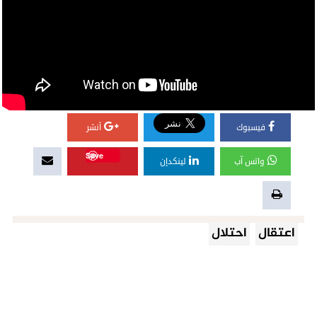
فيسبوك
أنشر
Save
واتس آب
لينكدإن
اعتقال
احتلال