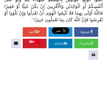
أَنْفُسِكُمْ أَوِ الْوَالِدَيْنِ وَالْأَقْرَبِينَ إِنْ يَكُنْ غَنِيًّا أَوْ فَقِيرًا
فَاللَّهُ أَوْلَى بِهِمَا فَلَا تَتَّبِعُوا الْهَوَى أَنْ تَعْدِلُوا وَإِنْ تَلْوُوا أَوْ
تُعْرِضُوا فَإِنَّ اللَّهَ كَانَ بِمَا تَعْمَلُونَ خَبِيرًا
".
فيسبوك
أنشر
Save
واتس آب
لينكدإن