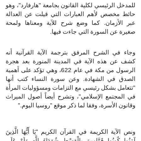
للمدخل الرئيسي لكلية القانون بجامعة "هارفارد"، وهو
حائط مخصص لأهم العبارات التي قيلت عن العدالة
عبر الأزمان. كما وضع شرح للآية ومعناها ولمحة
صغيرة عن السورة التي جاءت فيها
.
وجاء في الشرح المرفق بترجمة الآية القرآنية أنه
كشف عن هذه الآية في المدينة المنورة بعد هجرة
الرسول من مكة في عام 622، وهي تؤكد على أهمية
الصدق في الشهادة. وعن سورة النساء كتب أنها
"تتعامل بشكل رئيسي مع التزامات ومسؤوليات المرأة
في المجتمع الإسلامي"، وتشرح أيضاً أصول الميراث
وقانون الأسرة، وفقا لما ذكر موقع "روسيا اليوم
".
ونص الآية الكريمة في القرآن الكريم "يَا أَيُّهَا الَّذِينَ
آمَنُوا كُونُوا قَوَّامِينَ بِالْقِسْطِ شُهَدَاءَ لِلَّهِ وَلَوْ عَلَى