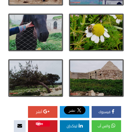
فيسبوك
أنشر
Save
واتس آب
لينكدإن