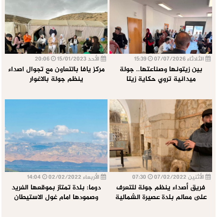
الثلاثاء 07/07/2026
15:39
الأحد 15/01/2023
20:06
بين زيتونها وصناعتها.. جولة
مركز يافا بالتعاون مع تجوال اصداء
ميدانية تروي حكاية زيتا
ينظم جولة بالاغوار
الأثنين 07/02/2022
07:30
الأربعاء 02/02/2022
14:04
فريق أصداء ينظم جولة للتعرف
دوما: بلدة تمتاز بموقعها الفريد
على معالم بلدة عصيرة الشمالية
وصمودها امام غول الاستيطان