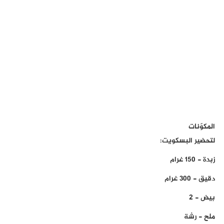
المكوّنات
لتحضير البسكويت:
زبدة - 150 غرام
دقيق - 300 غرام
بيض - 2
ملح - رشة