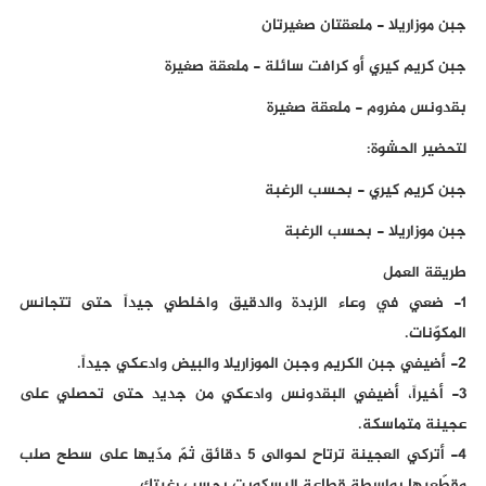
جبن موزاريلا - ملعقتان صغيرتان
جبن كريم كيري أو كرافت سائلة - ملعقة صغيرة
بقدونس مفروم - ملعقة صغيرة
لتحضير الحشوة:
جبن كريم كيري - بحسب الرغبة
جبن موزاريلا - بحسب الرغبة
طريقة العمل
1- ضعي في وعاء الزبدة والدقيق واخلطي جيداً حتى تتجانس
المكوّنات.
2- أضيفي جبن الكريم وجبن الموزاريلا والبيض وادعكي جيداً.
3- أخيراً، أضيفي البقدونس وادعكي من جديد حتى تحصلي على
عجينة متماسكة.
4- أتركي العجينة ترتاح لحوالى 5 دقائق ثمّ مدّيها على سطح صلب