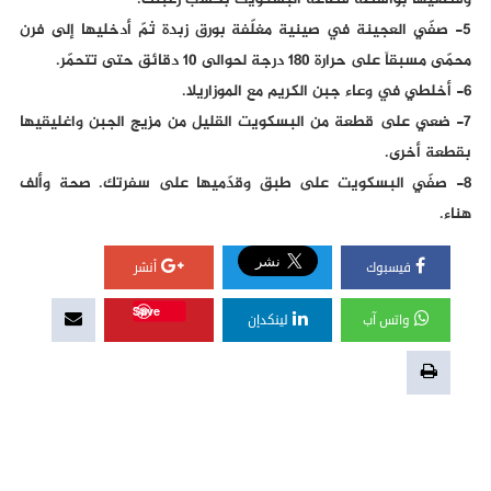
وقطّعيها بواسطة قطاعة البسكويت بحسب رغبتك.
5- صفّي العجينة في صينية مغلّفة بورق زبدة ثمّ أدخليها إلى فرن
محمّى مسبقاً على حرارة 180 درجة لحوالى 10 دقائق حتى تتحمّر.
6- أخلطي في وعاء جبن الكريم مع الموزاريلا.
7- ضعي على قطعة من البسكويت القليل من مزيج الجبن واغليقيها
بقطعة أخرى.
8- صفّي البسكويت على طبق وقدّميها على سفرتك. صحة وألف
هناء.
فيسبوك
أنشر
Save
واتس آب
لينكدإن