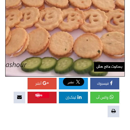
بسكوت مالح هش
فيسبوك
أنشر
Save
واتس آب
لينكدإن