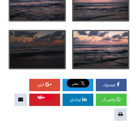
فيسبوك
أنشر
Save
واتس آب
لينكدإن