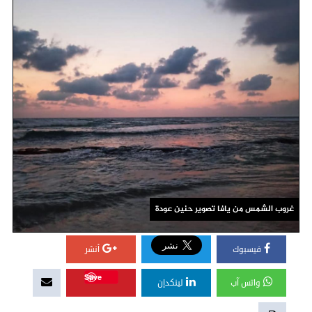
غروب الشمس من يافا تصوير حنين عودة
فيسبوك
أنشر
Save
واتس آب
لينكدإن