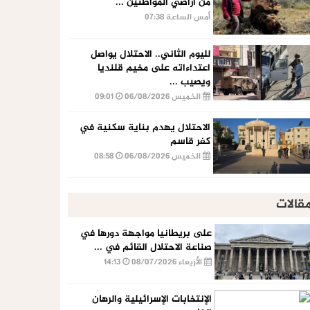
من أراضي المواطنين ...
أمس الساعة 07:38
لليوم الثاني.. الاحتلال يواصل
اعتداءاته على مخيم قلنديا
ويصيب ...
الخميس 06/08/2026
09:01
الاحتلال يهدم بناية سكنية في
كفر قاسم
الخميس 06/08/2026
08:58
قالات
على بريطانيا مواجهة دورها في
صناعة الاحتلال القائم في ...
الأربعاء 08/07/2026
14:13
الإنتخابات الإسرائيلية والرهان