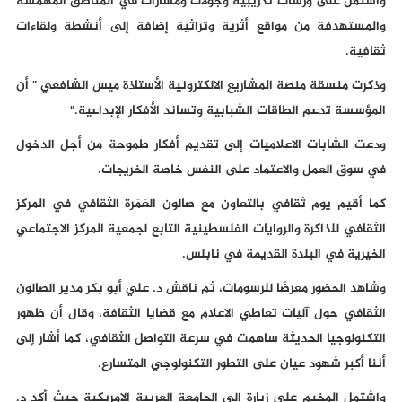
واشتمل على ورشات تدريبية وجولات ومسارات في المناطق المهمشة
والمستهدفة من مواقع أثرية وتراثية إضافة إلى أنشطة ولقاءات
ثقافية.
وذكرت منسقة منصة المشاريع الالكترونية الأستاذة ميس الشافعي " أن
المؤسسة تدعم الطاقات الشبابية وتساند الأفكار الإبداعية."
ودعت الشابات الاعلاميات إلى تقديم أفكار طموحة من أجل الدخول
في سوق العمل والاعتماد على النفس خاصة الخريجات.
كما أقيم يوم ثقافي بالتعاون مع صالون العَمَرة الثقافي في المركز
الثقافي للذاكرة والروايات الفلسطينية التابع لجمعية المركز الاجتماعي
الخيرية في البلدة القديمة في نابلس.
وشاهد الحضور معرضًا للرسومات، ثم ناقش د. علي أبو بكر مدير الصالون
الثقافي حول آليات تعاطي الاعلام مع قضايا الثقافة، وقال أن ظهور
التكنولوجيا الحديثة ساهمت في سرعة التواصل الثقافي، كما أشار إلى
أننا أكبر شهود عيان على التطور التكنولوجي المتسارع.
واشتمل المخيم على زيارة إلى الجامعة العربية الامريكية حيث أكد د.