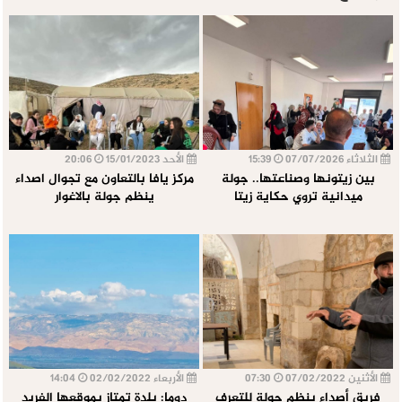
الثلاثاء 07/07/2026
15:39
الأحد 15/01/2023
20:06
بين زيتونها وصناعتها.. جولة
مركز يافا بالتعاون مع تجوال اصداء
ميدانية تروي حكاية زيتا
ينظم جولة بالاغوار
الأثنين 07/02/2022
07:30
الأربعاء 02/02/2022
14:04
فريق أصداء ينظم جولة للتعرف
دوما: بلدة تمتاز بموقعها الفريد