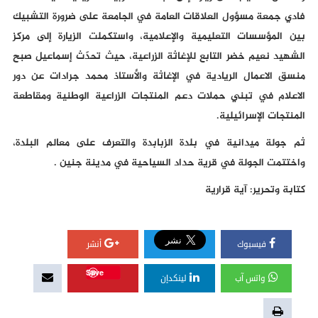
فادي جمعة مسؤول العلاقات العامة في الجامعة على ضرورة التشبيك
بين المؤسسات التعليمية والإعلامية، واستكملت الزيارة إلى مركز
الشهيد نعيم خضر التابع للإغاثة الزراعية، حيث تحدّث إسماعيل صبح
منسق الاعمال الريادية في الإغاثة والأستاذ محمد جرادات عن دور
الاعلام في تبني حملات دعم المنتجات الزراعية الوطنية ومقاطعة
المنتجات الإسرائيلية.
ثم جولة ميدانية في بلدة الزبابدة والتعرف على معالم البلدة،
واختتمت الجولة في قرية حداد السياحية في مدينة جنين .
كتابة وتحرير: آية قرارية
فيسبوك
أنشر
Save
واتس آب
لينكدإن