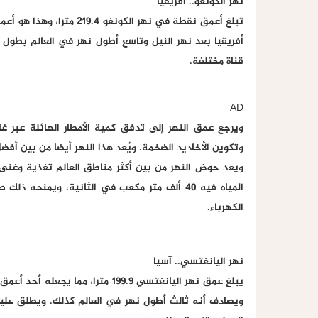
نهر الكونغو.. أفريقيا
تبلغ أعمق نقطة في نهر ال
قناة مختلفة.
AD
ويرجع عمق النهر إلى تدفق كمية الأمطار الهائلة عبر غا
ويعد حوض النهر من بين أكثر مناطق العالم تغذية وغنى 
المياه فيه 40 ألف متر مكعب في الثانية، ويمنحه 
الكهرباء.
نهر اليانغتسي.. آسيا
يبلغ عمق نهر اليانغتسي 199.9 مترا