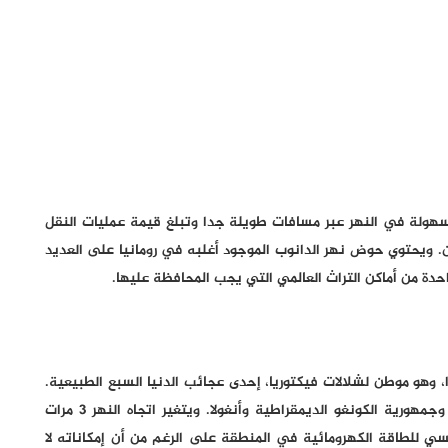
سهولة في النهر عبر مسافات طويلة جدا وتبلغ قيمة عمليات النقل
دان. ويحتوي حوض نهر الدانوب الموجود أغلبه في رومانيا على العديد
احدة من أماكن التراث العالمي التي يجب المحافظة عليها.
صى عمق لنهر زامبيزي في أفريقيا حوالي 116.1 مترا، وهو موطن لشلالات فيكتوريا، إحدى عجائب الدنيا السبع الطبيعية.
وينبع نهر زامبيزي من المرتفعات بالقرب من حدود زامبيا وجمهورية الكونغو الديمقراطية وأنغولا. ويتغير اتجاه النهر 3 مرات
ي للطاقة الكهرومائية في المنطقة على الرغم من أن إمكاناته لا