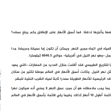
عرضها وأغزرها تدفقا. فما أعمق الأنهار على الإطلاق وكم يبلغ عمقه؟
مياه في اتجاه مجرى النهر. ويمكن أن تكون إما عميقة وعريضة جدا
هر النيل في أفريقيا- حوالي 6646.5 كيلومترا.
الأنهار تقدم عمقا غنيا للتاريخ الطبيعي فقد أقامت منازل العديد من الحضارات -التي يعود
لأنهار مثل نهر النيل. وكانت أعمق الأنهار في العالم موطنا لكثير من سكان
م
د الرئيسية للأنهار الطويلة مصدرا ثابتا لمياه الشرب النقية للبشر.
 وما يجب ملاحظته هو أن مجرد عمق النهر لا يعني أنه سيكون نهرا
طويلا بالضرورة. يوجد 5 أنهار فقط من أعمق 10 أنهار في قائمة أطول 10 أنهار كذلك. وفيما يلي قائمة بأعمق الأنهار في العالم