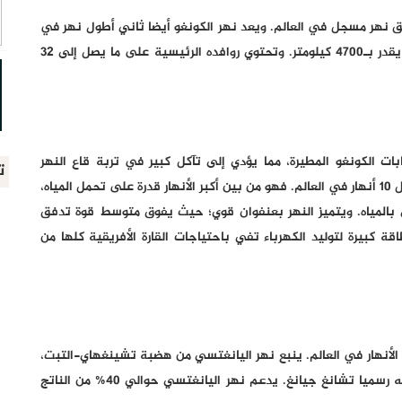
كونغو 219.4 مترا، وهذا هو أعمق نهر مسجل في العالم. ويعد نهر الكونغو أيضا ثاني أطول نهر في
أفريقيا بعد نهر النيل وتاسع أطول نهر في العالم بطول يقدر بـ4700 كيلومتر. وتحتوي روافده الرئيسية على ما يصل إلى 32
بات الكونغو المطيرة، مما يؤدي إلى تآكل كبير في تربة قاع النهر
ت
وتكوين الأخاديد الضخمة. ويُعد هذا النهر أيضا من بين أفضل 10 أنهار في العالم. فهو من بين أكبر الأنهار قدرة على تحمل المياه،
بالمياه. ويتميز النهر بعنفوان قوي؛ حيث يفوق متوسط قوة تدفق
ذلك طاقة كبيرة لتوليد الكهرباء تفي باحتياجات القارة الأفريقية كلها من
، مما يجعله أحد أعمق الأنهار في العالم. ينبع نهر اليانغتسي من هضبة تشينغهاي-التبت،
ويصادف أنه ثالث أطول نهر في العالم كذلك. ويطلق عليه رسميا تشانغ جيانغ. يدعم نهر اليانغتسي حوالي 40% من الناتج