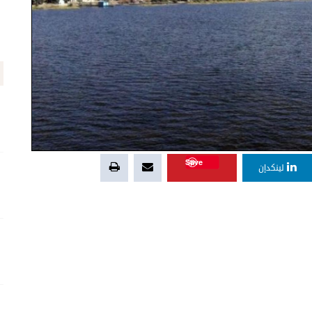
Save
لينكدإن