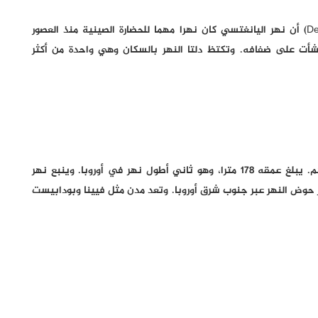
ويؤكد تقرير موقع “ديفوتد تو نيتشر” (Devoted to Nature) أن نهر اليانغتسي كان نهرا مهما للحضارة الصينية منذ العصور
نشأت على ضفافه. وتكتظ دلتا النهر بالسكان وهي واحدة من أكثر
يتدفق نهر الدانوب عبر 10 دول، وهو ممر مائي دولي مهم. يبلغ عمقه 178 مترا، وهو ثاني أطول نهر في أوروبا. وينبع نهر
شر حوض النهر عبر جنوب شرق أوروبا. وتعد مدن مثل فيينا وبودابيست