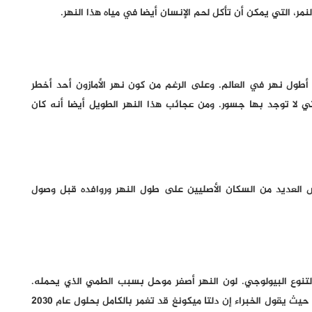
مر، التي يمكن أن تأكل لحم الإنسان أيضا في مياه هذا النهر.
 العظيم، الذي يبلغ عمقه 100 متر، ثاني أطول نهر في العالم. وعلى الرغم من كون نهر الأمازون أحد أخطر
لتي لا توجد بها جسور. ومن عجائب هذا النهر الطويل أيضا أنه كان
ش العديد من السكان الأصليين على طول النهر وروافده قبل وصول
99 مترا، وهو غني جدا بالتنوع البيولوجي. لون النهر أصفر موحل بسبب الطمي الذي يحمله.
ويعد نهر ميكونغ أيضا أحد أكثر الأنهار المهددة في العالم، حيث يقول الخبراء إن دلتا ميكونغ قد تغمر بالكامل بحلول عام 2030