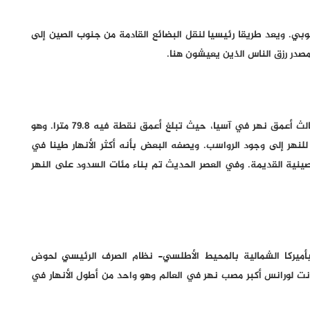
وبي. ويعد طريقا رئيسيا لنقل البضائع القادمة من جنوب الصين إلى
صدر رزق الناس الذين يعيشون هنا.
يشار إلى النهر الأصفر بأنه “مهد الحضارة الصينية”، وهو ثالث أعمق نهر في آسيا، حيث تبلغ أعمق نقطة فيه 79.8 مترا. وهو
 للنهر إلى وجود الرواسب. ويصفه البعض بأنه أكثر الأنهار طينا في
الصينية القديمة. وفي العصر الحديث تم بناء مئات السدود على النهر
أميركا الشمالية بالمحيط الأطلسي- نظام الصرف الرئيسي لحوض
 مترا. ويعد مصب نهر سانت لورانس أكبر مصب نهر في العالم وهو واحد من أطول الأنهار في