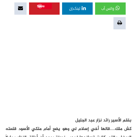
Save
واتس آب
لينكدإن
بقلم الأسير رائد نزار عبد الجليل
كش ملك....قالها أخي إسلام لي وهو يضع أمام ملكي الأسود قلعته