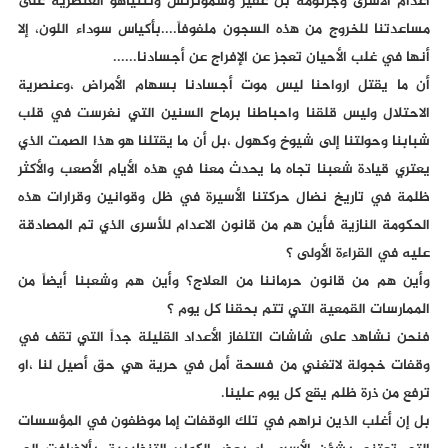
اعدام الأسرى وجرثومة بن غفير وسموترتش ونتنياهو العنصرية على
مساعدتنا للخروج من هذه السجون ملفوفاً....بأكياس سوداء اللون، إلا
أنها في غلب الأحيان تعجز عن الإفراج عن أجسادنا......
أن ما يقتل ارواحنا ليس موت أجسادنا بسهام الأمراض ،وعنصرية
الاحتلال وليس قلقنا واحباطنا برماح السنين التي نغرست في قلب
شبابنا وحولتنا إلى شيوخ وكهول ،بل أن ما يقتلنا هو هذا الصمت الذي
يعتري قيادة شعبنا تجاه ما يحدث معنا في هذه الأيام الأصعب والأكثر
ظلمة في تاريخ نضال حركتنا الأسيرة في ظل وقوانين وقرارات هذه
الحكومة النازية فأين هم من قانون الاعدام للأسرى الذي تم المصادقة
عليه في القراءة الأولى ؟
وأين هم من قانون حرماننا من العلاج؟ وأين هم وشعبنا أيضاً من
الممارسات القمعية التي تتم بحقنا كل يوم ؟
فنحن نشاهد على شاشات التلفاز الأعداد القليلة جداً التي تقف في
وقفات خجولة لاتغني من فسحة أمل في حرية هي حق أصيل لنا ،او
ترفع من ذرة ظلم يقع كل يوم علينا.
بل إن أغلب الذين نراهم في تلك الوقفات إما موظفون في المؤسسات