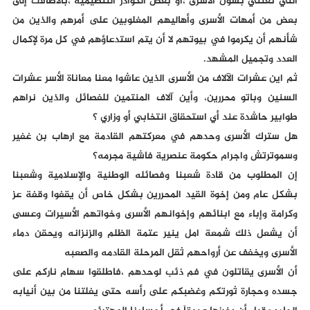
التي تعتني بشؤن الأسرى ،او بعض الكوادر التنظيمية ،بألاضافت إلى
بعض من أمهات الأسرى وأهاليهم المغلوبين على أمرهم والذين من
شأنهم أن يكرموا في بيوتهم لا أن يتم استدعاؤهم في كل مرة لإكمال
العدد وتجميل المشهد.
ثم اين عشرات الآلاف من الأسرى الذين عاشوا معنا معاناة الأسر عشرات
السنين وباتو محررين، وأين آلاف المنتمين للفصائل والذين نراهم
طوابير حاشدة عند أي استحقاق انتخابي أو وزاري ؟
هل سترك الأسرى وحدهم في معركتهم القادمة مع ارهاب بن غفير
وسموترتش واجرام حكومة عنصرية فاشية مجرمه؟
إن المطلوب من قادة شعبنا وفصائله الوطنية والإسلامية وشعبنا
بشكل عام ومن إخوة القيد المحررين بشكل خاص أن يقفوا وقفة عز
وكرامة وإباء مع ابنائهم وإخوانهم الأسرى وخواتهم الأسيرات وعسى
أن يشعل ذلك شمعة امل ينير عتمة الظلم والزنزانه ويحقن دماء
الأسرى ويخفف عن أرواحهم ثقل المرحلة القادمه والصعبه
أن الأسرى يقاتلون في فم ذئب لوحدهم ،فاطلقوا سهام ناركم على
جسده وحجارة ثورتكم وغضبكم على رأسه حتى يفلتنا من بين أنيابه