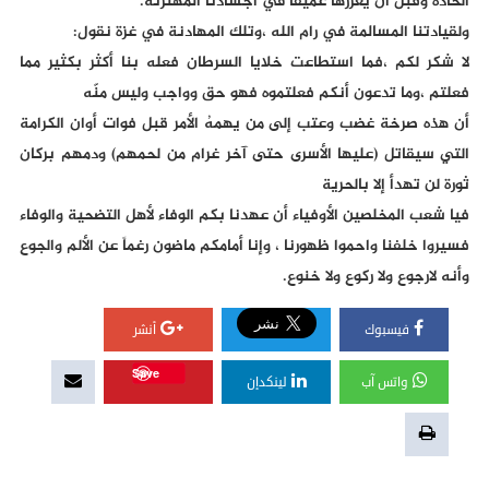
الحاده وقبل أن يغرزها عميقاً في أجسادنا المهترئه.
ولقيادتنا المسالمة في رام الله ،وتلك المهادنة في غزة نقول:
لا شكر لكم ،فما استطاعت خلايا السرطان فعله بنا أكثر بكثير مما
فعلتم ،وما تدعون أنكم فعلتموه فهو حق وواجب وليس منّه
أن هذه صرخة غضب وعتب إلى من يهمهُ الأمر قبل فوات أوان الكرامة
التي سيقاتل (عليها الأسرى حتى آخر غرام من لحمهم) ودمهم بركان
ثورة لن تهدأ إلا بالحرية
فيا شعب المخلصين الأوفياء أن عهدنا بكم الوفاء لأهل التضحية والوفاء
فسيروا خلفنا واحموا ظهورنا ، وإنا أمامكم ماضون رغماً عن الألم والجوع
وأنه لارجوع ولا ركوع ولا خنوع.
فيسبوك
أنشر
Save
واتس آب
لينكدإن