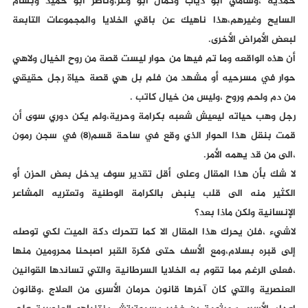
حمديه ،وسامي أبو دياب وكمال ابو وعر،وناصر أبو حميد وبسام
السايح وغيرهم،هذا ناهيك عن باقي الخلايا والمجموعات التابعة
لبعض الأمراض الأخرى.
أن هذه الواقعه وما تم فيها من حوار ليست قصة من روح الخيال ولاهي
حوار في مسرحيه أو مشهد من فلم بل هي قصة حياة رجل حقيقي
من دم ولحم وروح ،وليس من خيال كاتب .
رجل وهب حياته ليعيش شعبه بكرامة وحرية،ولم يكن دوري سوى أن
قمت بنقل هذا الحوار الذي وقع في ساحة قسم(٨) في سجن رمون
،الى من قد يهمه الأمر.
لا شك بأن هذا المقال وعلى أقل تقدير سوف يدخل بعض الحزن أو
الكثير منه الى قلب ينبض بالكرامة الوطنية وتعتريه المشاعر
الإنسانية ولكن ماذا بعد؟
لاشيء ،فلن يحرك هذا المقال الا كما تتحرك دكة الميت لكي توصله
إلى قبره بسلام،ومع الأسف حتى فكرة القبر اصبحنا محرومين منها
،فعلى الرغم مما تقوم به الخلايا السرطانية والتي تساندها القوانين
العنصرية والتي كان آخرها قانون حرمان الأسرى من العلاج ،وقانون