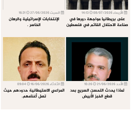
الأربعاء 08/07/2026
14:13
السبت 27/06/2026
16:31
على بريطانيا مواجهة دورها في
الإنتخابات الإسرائيلية والرهان
صناعة الاحتلال القائم في فلسطين
الخاسر .
الأحد 21/06/2026
10:26
الثلاثاء 16/06/2026
09:04
لماذا يحدث التحسن السريع بعد
المراعي الاستيطانية حدودهم حيث
قطع الخبز الأبيض
تصل أغنامهم.