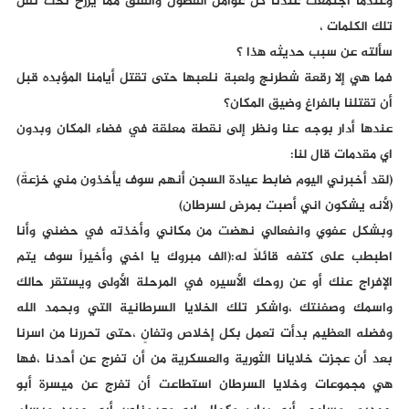
وعندما اجتمعت عندنا كل عوامل الفضول والقلق مما يرزح تحت ثقل
تلك الكلمات ،
سألته عن سبب حديثه هذا ؟
فما هي إلا رقعة شطرنج ولعبة نلعبها حتى تقتل أيامنا المؤبده قبل
أن تقتلنا بالفراغ وضيق المكان؟
عندها أدار بوجه عنا ونظر إلى نقطة معلقة في فضاء المكان وبدون
اي مقدمات قال لنا:
(لقد أخبرني اليوم ضابط عيادة السجن أنهم سوف يأخذون مني خزعةً)
(لأنه يشكون اني أصبت بمرض لسرطان)
وبشكل عفوي وانفعالي نهضت من مكاني وأخذته في حضني وأنا
اطبطب على كتفه قائلاً له:(الف مبروك يا اخي وأخيراً سوف يتم
الإفراج عنك أو عن روحك الأسيره في المرحلة الأولى ويستقر حالك
واسمك وصفنتك ،واشكر تلك الخلايا السرطانية التي وبحمد الله
وفضله العظيم بدأت تعمل بكل إخلاص وتفانٍ ،حتى تحررنا من اسرنا
بعد أن عجزت خلايانا الثورية والعسكرية من أن تفرج عن أحدنا ،فها
هي مجموعات وخلايا السرطان استطاعت أن تفرج عن ميسرة أبو