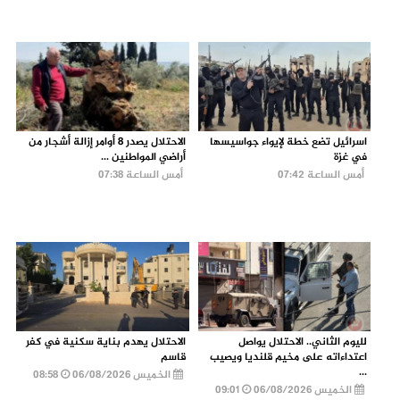
اسرائيل تضع خطة لإيواء جواسيسها
الاحتلال يصدر 8 أوامر إزالة أشجار من
في غزة
أراضي المواطنين ...
أمس الساعة 07:42
أمس الساعة 07:38
لليوم الثاني.. الاحتلال يواصل
الاحتلال يهدم بناية سكنية في كفر
اعتداءاته على مخيم قلنديا ويصيب
قاسم
...
الخميس 06/08/2026
08:58
الخميس 06/08/2026
09:01