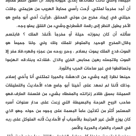
البيضاء والتي كانت تساندها إحدى خيولة،وبعد أن أطلق النظر محاولاً
أن أجد مخرجاً لملكي، أزحت رأسي محاولاً الهروب من هزيمتي ،وقلت
حيلتي في إيجاد مخرج من موتي المحقق ،فرأيت أخي أبو جامع هو
الآخر يطيل النظر إلى رقعة الشطرنج،وشيء من القلق يعلو وجه.
سألته أن كان بحوزته حيلة أو مخرجاً ،لأنقذ الملك ؟ فابتسم
وقال:المخرج الوحيد والمتوفر للملك ولك ولي ،ولنا جميعاً هو
الموت،فدع الملك يموت بسلام ، وحرر روحه من عجزه وقهره،فلا مفر إلا
الموت ولاتجعله رهين محابس الخزي والذل ،فقادته وبنادقه انهزموا
وتساقطوا في غير ساحات الحرب والثورة.
حينها نظرة إليه وشيء من الدهشة والحيرة تملكني أنا وأخي إسلام
،وذلك لأننا لم نعهد على أخينا أبو جامع هذه الأحاديث والتعليقات
العميقة بعمق ظلام زنزانته والمغطاه بشيء من فلسفة العارف،فهو
صاحب الروح المرحة والبسيطة التي زرعت على مدار سنوات أسره
المستمر أكثر من ثلاثين عاماً البسمة على وجوه من حوله ،وهو الذي
كان يوزع الأمل غير المرتبط بالأسباب أو الأحاديث لأنه المتوكل على ربه
في السراء والضراء والحرية والأسر.