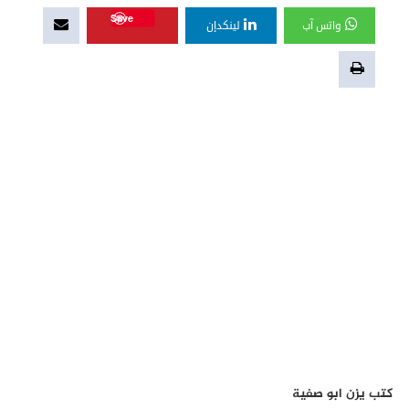
Save
واتس آب
لينكدإن
كتب يزن ابو صفية