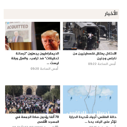
الأخبار
الاحتلال يعتقل فلسطينيين من
الديمقراطيون يجهزون "ترسانة
نابلس وجنين
تحقيقات" ضد ترامب.. والعزل ورقة
ليست ...
أمس الساعة 09:22
أمس الساعة 09:20
حالة الطقس: أجواء شديدة الحرارة
70 ألفا يؤدون صلاة الجمعة في
تؤثر على البلاد بدءا ...
المسجد الأقصى