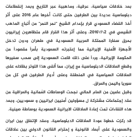
بعد خلافات سياسية، عرقية، ومذهبية عبر التاريخ وبعد إنقطاعات
دبلوماسية عديدة بين الطرفين حتى كانت أخرها عام 2016 على أثر
أخذ القضاء السعودي قرار بإعدام الشيخ "نمر النمر" من أتباع المذهب
الشيعي في 2\1\2016، وعلى أثر هذا القرار قام متظاهرون إيرانيون
بحرق سفارة المملكة العربية السعودية في طهران ودون تدخل
الأجهزة الأمنية الإيرانية مما إعتبرته السعودية بأمراً مقصوداً من
الحكومة الإيرانية، ورداً على ذلك قامت السعودية إلى سحب سفيرها
وقطع العلاقات الدبلوماسية مع إيران، مما ألقى هذا التوتر بظلاله على
العلاقات السياسية في المنطقة وعلى أدوار الطرفين في كل من
سوريا واليمن والعراق.
وقبل عامين من العام الحالي نجحت الوساطات العُمانية والعراقية من
عقد إجتماعات مشتركة ل مسؤولين أمنيين ايرانيين و سعوديين، وبعد
هذه اللقاءات تمت إعادة العلاقات الايرانية السعودية بوساطة صينية.
قد ركزت خطوة عودة العلاقات الدبلوماسية، وعقد الإتفاق بين ايران
والسعودية على أبعاد قانونية و إحترام القانون الدولي بين علاقات