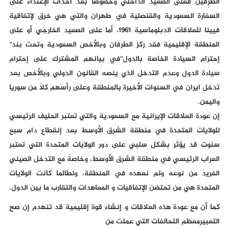
الطرفين فعلى الصعيد الداخلي وخصوصاً بعد أحداث الإعتداء على
السفارة السعودية والقنصلية في طهران والتي هي خرق لإتفاقية
فيينا للعلاقات الدبلوماسية 1961، أما على الصعيد الخارجي أو على
المنطقة الإقليمية فقد ركز الطرفان وبالأخص السعودية وتحت بند"
إحترام السيادة الخاصة بالدول"في بيانهم المشترك على إحترام
سيادة الدول وعدم التدخل الذي ينصه القانون الدولي وبالأخص بعد
تدخل ايران في السنوات الأخيرة بالمنطقة وعلى رأسهم كلاً من سوريا
واليمن.
إن عودة العلاقات الإيرانية مع السعودية والتي تعتبر الحليف الرئيسي
للولايات المتحدة في منطقة الشرق الأوسط بعد إنقطاع دام سبع
سنوت قد يؤثر بشكل سلبي على دور الولايات المتحدة التي تعتبر
العراب الرئيسي في منطقة الشرق الأوسط، وخاصةً مع التدخل الصيني
الفريد من نوعه ولم نعهده في المنطقة، ولطالما كانت الولايات
المتحدة هي من تحتضن الإتفاقيات و المعاهدات والتقارب ما بين الدول.
كما أن مع عودة هذه العلاقات و إنشاء قوة إقليمية قد تنهدم إن صح
التعبيرمعظم التحالفات التي عملت من