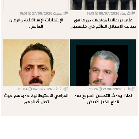
الأربعاء 08/07/2026
14:13
السبت 27/06/2026
16:31
على بريطانيا مواجهة دورها في
الإنتخابات الإسرائيلية والرهان
صناعة الاحتلال القائم في فلسطين
الخاسر .
الأحد 21/06/2026
10:26
الثلاثاء 16/06/2026
09:04
لماذا يحدث التحسن السريع بعد
المراعي الاستيطانية حدودهم حيث
قطع الخبز الأبيض
تصل أغنامهم.