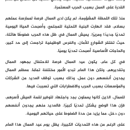
القدرة على العمل بسبب الحرب المستمرة.
منذ تلك اللحظة المشؤومة، لم يكن لدى العمال فرصة لممارسة عملهم
بسلام، فقد انهارت البنية التحتية للمجتمع، وأصبحت الحياة اليومية
تحديًا جديدًا ومريرًا. يعيش العمال في ظل هذه الحرب ضغوطًا هائلة،
حيث تفتقر الشوارع للأمان، والفرص الوظيفية تراجعت إلى حد كبير،
والحاجات الأساسية أصبحت تحديًا يوميًا.
في كل عام، يكون عيد العمال فرصة للاحتفال بجهود العمال
وتقديرهم، ولكن هذا العام تبدو الأمور مختلفة تمامًا. معظم العمال
يجدون أنفسهم دون عمل، وذلك بسبب توقف العديد من الشركات
والمؤسسات بسبب الحرب والاضطرابات التي تسببت فيها.
للعمال، الذين كانوا يعملون بجد واجتهاد لتوفير لقمة العيش لأسرهم،
فإن هذا الوضع يشكل تحديًا كبيرًا. فالعديد منهم يجدون أنفسهم
دون دخل، مما يزيد من حدة الضغوط على حياتهم اليومية.
على الرغم من هذه التحديات الكبيرة، يظل يوم عيد العمال هذا العام