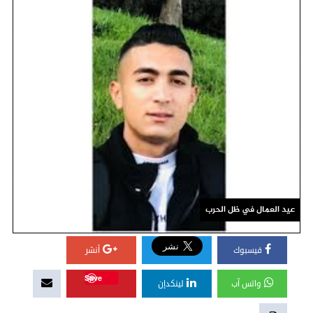
عيد العمال في ظل الحرب
فيسبوك
أنشر
Save
واتس آب
لينكدإن