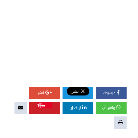
فيسبوك
أنشر
Save
واتس آب
لينكدإن