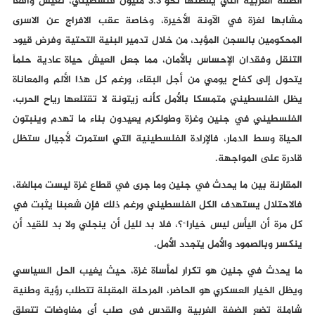
الضفة الغربية التي يقطنها نحو 3.3 مليون فلسطيني، تعيش واقعا
مشابها لغزة في الآونة الأخيرة، وخاصة عقب الافراج عن الاسرى
المحكومين بالسجن المؤبد، من خلال تدمير البنية التحتية وفرض قيود
التنقل وفقدان الإحساس بالأمان، مما جعل العيش حياة عادية حلماً
يتحول إلى كفاح يومي من أجل البقاء، ورغم كل هذا الألم والمعاناة
يظل الفلسطيني متمسكا بالأمل كأنه زيتونة لا تقتلعها رياح الحرب،
الفلسطيني في جنين وغزة وطولكرم يعيدون بناء ما تهدم وينبتون
الحياة وسط الدمار، فالإرادة الفلسطينية التي استمرت لأجيال ستظل
قادرة على المواجهة.
المقارنة بين ما يحدث في جنين وما جرى في قطاع غزة ليست مبالغة،
فالاحتلال يستهدف الكل الفلسطيني ورغم ذلك فإن شعبنا يثبت في
كل مرة أن اليأس ليس خيارا ً؟، فلا بد لليل أن ينجلي ولا بد للقيد أن
ينكسر وبالصمود والأمل يتجدد الأمل.
ما يحدث في جنين هو تكرار لمأساة غزة، حيث يغيب الحل السياسي
ويظل الخيار العسكري هو الحاضر، المرحلة المقبلة تتطلب رؤية وطنية
شاملة تضع الضفة الغربية والقدس في صلب أي مفاوضات تتعلق