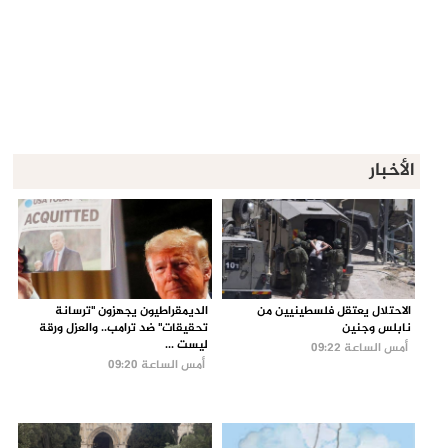
الأخبار
الاحتلال يعتقل فلسطينيين من
الديمقراطيون يجهزون "ترسانة
نابلس وجنين
تحقيقات" ضد ترامب.. والعزل ورقة
ليست ...
أمس الساعة 09:22
أمس الساعة 09:20