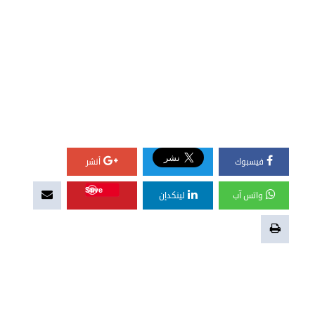
فيسبوك
أنشر
Save
واتس آب
لينكدإن