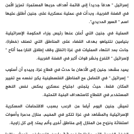
إسرائيل " هدفاً جديداً إلى قائمة أهداف حربها المستمرة: تعزيز الأمن
في الضفة الغربية، وبدأت في عملية عسكرية على جنين أطلق عليها
اسم " السور الحديدي".
العملية في جنين التي أعلن عنها رئيس وزراء الحكومة الإسرائيلية
بنيامين نتنياهو بهدف القضاء على المناطق التي تصنف (خطرة)،
جاءت بعد انتهاء العمليات في غزة (اتفاق وقف إطلاق النار) مما أتاح "
لإسرائيل " التفرغ ونشر قوات أكبر في الضفة الغربية.
يعيد مشهد جنين إلى الأذهان ما حدث في قطاع غزة، ويبدو أن أسلوب
" إسرائيل " في التعامل مع المناطق الفلسطينية يكرر نفسه مع تغيير
المكان فقط، حيث يتجلى اجتياح عسكري يعكس نفس النهج
المستخدم في القطاع كاستهداف البنية التحتية.
تعيش جنين اليوم أياما من الرعب بسبب الاقتحامات العسكرية
الإسرائيلية والمشاهد في غزة تتكرر في المخيم، منازل مدمرة وأصوات
استغاثة ونزوح من المنازل إلى مناطق أخرى وألم يمتد إلى كل زاوية.