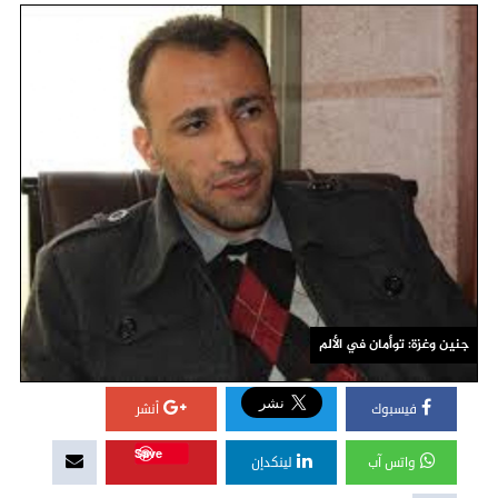
جنين وغزة: توأمان في الألم
فيسبوك
أنشر
Save
واتس آب
لينكدإن