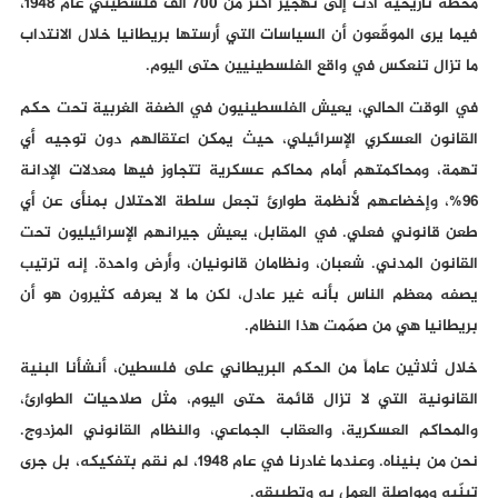
محطة تاريخية أدّت إلى تهجير أكثر من 700 ألف فلسطيني عام 1948،
فيما يرى الموقّعون أن السياسات التي أرستها بريطانيا خلال الانتداب
ما تزال تنعكس في واقع الفلسطينيين حتى اليوم.
في الوقت الحالي، يعيش الفلسطينيون في الضفة الغربية تحت حكم
القانون العسكري الإسرائيلي، حيث يمكن اعتقالهم دون توجيه أي
تهمة، ومحاكمتهم أمام محاكم عسكرية تتجاوز فيها معدلات الإدانة
96%، وإخضاعهم لأنظمة طوارئ تجعل سلطة الاحتلال بمنأى عن أي
طعن قانوني فعلي. في المقابل، يعيش جيرانهم الإسرائيليون تحت
القانون المدني. شعبان، ونظامان قانونيان، وأرض واحدة. إنه ترتيب
يصفه معظم الناس بأنه غير عادل، لكن ما لا يعرفه كثيرون هو أن
بريطانيا هي من صمّمت هذا النظام.
خلال ثلاثين عاماً من الحكم البريطاني على فلسطين، أنشأنا البنية
القانونية التي لا تزال قائمة حتى اليوم، مثل صلاحيات الطوارئ،
والمحاكم العسكرية، والعقاب الجماعي، والنظام القانوني المزدوج.
نحن من بنيناه. وعندما غادرنا في عام 1948، لم نقم بتفكيكه، بل جرى
تبنّيه ومواصلة العمل به وتطبيقه.