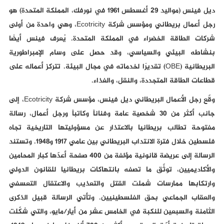
ديل فينس (مواليد 29 أغسطس 1961 في نورفك، المملكة المتحدة) هو
رجل أعمال بريطاني ومؤسس شركة Ecotricity، وهي واحدة من أولى
شركات الطاقة الخضراء في المملكة المتحدة. يُعرف فينس أيضًا
بنشاطه البيئي والسياسي، وقد حصل على وسام الإمبراطورية
البريطانية (OBE) تقديرًا لخدماته في مجال البيئة. تتركز أعماله على
قطاعات الطاقة المتجددة، والنقل، والغذاء.
وقّع رجل الأعمال البريطاني ديل فينس، مؤسس شركة Ecotricity، إلى
جانب أكثر من 30 شخصية عامة وفناناً وكاتباً ورجل أعمال، رسالة
مفتوحة تطالب بريطانيا بالاعتذار عن مسؤوليتها التاريخية تجاه
فلسطين خلال فترة الانتداب البريطاني بين عامي 1917 و1948. وتستند
الرسالة إلى عريضة قانونية مؤلفة من 400 صفحة أعدّها كبار المحامين
والأكاديميين، توثّق ما تصفه بانتهاكات بريطانيا للقانون الدولي
وارتكابها ممارسات شملت القتل والتعذيب والاعتقال التعسفي
والعقاب الجماعي بحق الفلسطينيين. وتأتي الرسالة قبيل الذكرى
الثامنة والسبعين للنكبة في الخامس عشر من أيار/مايو، والتي شكّلت