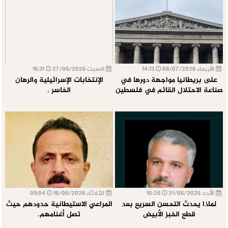
الأربعاء 08/07/2026
14:13
السبت 27/06/2026
16:31
على بريطانيا مواجهة دورها في
الإنتخابات الإسرائيلية والرهان
صناعة الاحتلال القائم في فلسطين
الخاسر .
الأحد 21/06/2026
10:26
الثلاثاء 16/06/2026
09:04
لماذا يحدث التحسن السريع بعد
المراعي الاستيطانية حدودهم حيث
قطع الخبز الأبيض
تصل أغنامهم.