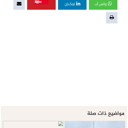
Save
واتس آب
لينكدإن
مواضيع ذات صلة