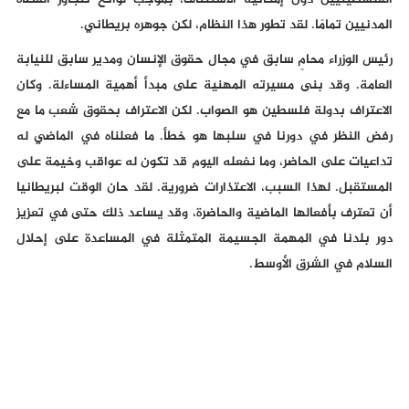
الفلسطينيين دون إمكانية الاستئناف، بموجب لوائح تتجاوز القضاة
المدنيين تمامًا. لقد تطور هذا النظام، لكن جوهره بريطاني.
رئيس الوزراء محامٍ سابق في مجال حقوق الإنسان ومدير سابق للنيابة
العامة. وقد بنى مسيرته المهنية على مبدأ أهمية المساءلة. وكان
الاعتراف بدولة فلسطين هو الصواب. لكن الاعتراف بحقوق شعب ما مع
رفض النظر في دورنا في سلبها هو خطأ. ما فعلناه في الماضي له
تداعيات على الحاضر، وما نفعله اليوم قد تكون له عواقب وخيمة على
المستقبل. لهذا السبب، الاعتذارات ضرورية. لقد حان الوقت لبريطانيا
أن تعترف بأفعالها الماضية والحاضرة، وقد يساعد ذلك حتى في تعزيز
دور بلدنا في المهمة الجسيمة المتمثلة في المساعدة على إحلال
السلام في الشرق الأوسط.