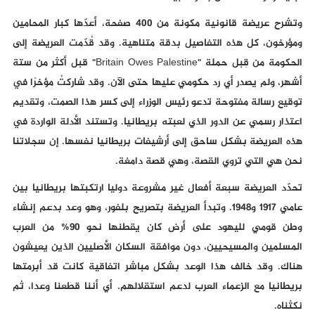
وتشرح عريضة قانونية مكونة من 400 صفحة، أعدّها كبار المحامين
ومؤرخون، كل هذه التفاصيل بدقة متناهية. وقد قُدّمت العريضة إلى
الحكومة من قِبل حملة "Britain Owes Palestine" قبل أكثر من ستة
أشهر، ولم يصدر أي رد حكومي عليها حتى الآن. وقد شاركتُ مؤخرًا في
توقيع رسالة مفتوحة تدعو رئيس الوزراء إلى كسر هذا الصمت، وتقديم
اعتذار رسمي عن الدور الذي لعبته بريطانيا. وتستند الأدلة الواردة في
هذه العريضة بشكل ساحق إلى أرشيفات بريطانيا نفسها. إن سجلاتنا
نحن هي التي تروي القصة، وهي قصة دامغة.
تحدّد العريضة سبعة أفعال غير مشروعة دوليا ارتكبتها بريطانيا بين
عامي 1917 و1948. وتبدأ العريضة بتصريح بلفور، وهو وعد بدعم إنشاء
وطن قومي لليهود على أرض كان يقطنها نحو 90% من العرب
المسلمين والمسيحيين، دون موافقة السكان الأصليين الذين يعيشون
هناك. وقد خالف هذا الوعد بشكل مباشر اتفاقية كانت قد أبرمتها
بريطانيا مع الزعماء العرب لدعم استقلالهم. أي أننا قطعنا وعدا، ثم
نكثناه.