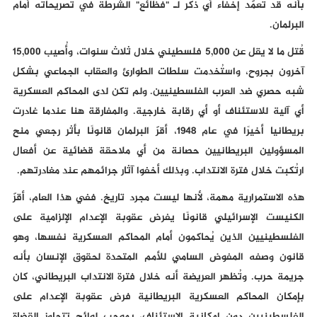
بأنه قد تعمّد إخفاء أي ذكر لـ "فظائع" الشرطة في تصريحاته أمام
البرلمان.
قُتل ما لا يقل عن 5,000 فلسطيني خلال ثلاث سنوات، وأُصيب 15,000
آخرون بجروح، واستُخدمت سلطات الطوارئ والعقاب الجماعي بشكل
شبه حصري ضد العرب الفلسطينيين. ولم تكن لدى المحاكم العسكرية
أي آلية للاستئناف أو أي رقابة خارجية. والمفارقة هنا عندما غادرت
بريطانيا أخيرًا في عام 1948، أقرّ البرلمان قانونًا بأثر رجعي منح
المسؤولين البريطانيين حصانة من أي ملاحقة قضائية عن أفعال
ارتُكبت خلال فترة الانتداب. وبذلك أخفوا آثار جرائمهم عند مغادرتهم.
هذه الاستمرارية مهمة، لأنها ليست مجرد تاريخ. ففي هذا العام، أقرّ
الكنيست الإسرائيلي قانونًا يفرض عقوبة الإعدام الإلزامية على
الفلسطينيين الذين يُحاكمون أمام المحاكم العسكرية نفسها، وهو
قانون وصفه المفوض السامي للأمم المتحدة لحقوق الإنسان بأنه
جريمة حرب. وتُظهر العريضة أنه خلال فترة الانتداب البريطاني، كان
بإمكان المحاكم العسكرية البريطانية فرض عقوبة الإعدام على