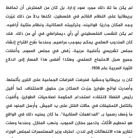
لم يكن ما تلا ذلك مجرد سوء إدارة، بل كان من المفترض أن تحافظ
بريطانيا على النظام القائم في فلسطين، لكنها بدلاً من ذلك غيّرت
وجه المكان جذريًا: قوانينه، وتركيبته السكانية، ونظام ملكية أراضيه.
لم يكن للشعب الفلسطيني أي رأي ديمقراطي في أي من ذلك. فقد
كان المندوب السامي يحكم بموجب مراسيم، وعندما طُرح اقتراح إنشاء
مجلس تشريعي بأغلبية عربية، رُفض في مجلس العموم، وأُغلقت
جميع سبل الاحتجاج السلمي. وهكذا أفضى هذا المسار إلى اندلاع
الثورة العربية عام 1936.
كان رد بريطانيا وحشيا، ففرضت الغرامات الجماعية على القرى بأكملها،
وأُصدرت لوائح طوارئ جرّدت السكان من حقوق الاستئناف. كما أُقيل
رئيس القضاة لانتقاده استخدام الحكومة لصلاحيات الطوارئ، وأُلغيت
بالكامل التحقيقات في حالات القتل على يد الجيش. وأُرسل الجنود في
ما وُصف رسميا بـ "المداهمات العقابية"، ما كان يعنيه ذلك في الواقع
هو تحطيم الأثاث، وتدمير مخازن الحبوب، ونهب المنازل. وعندما وصلت
تقارير هذه الانتهاكات إلى لندن، اعترف وزير المستعمرات لمجلس الوزراء