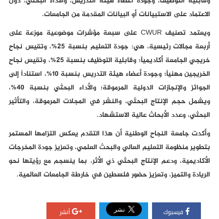
وقابلية التوظيف، وجودة أعضاء هيئة التدريس، والأداء البحثي، دون
الاعتماد على الاستبيانات أو البيانات المقدمة من الجامعات.
ويعتمد تصنيف CWUR على سبعة مؤشرات موضوعية موزعة على
أربعة مجالات رئيسية، هي: جودة التعليم بنسبة 25%، وتقيس نجاح
خريجي الجامعة أكاديمياً؛ وقابلية التوظيف بنسبة 25%، وتقيس نجاح
الخريجين مهنياً؛ وجودة أعضاء هيئة التدريس بنسبة 10%، استناداً إلى
الجوائز والإنجازات الدولية المرموقة؛ والأداء البحثي بنسبة 40%،
ويشمل حجم الإنتاج البحثي، والنشر في المجلات المرموقة، والتأثير
البحثي، وعدد الأبحاث عالية الاستشهاد.
وأكدت جامعة النجاح الوطنية أن هذا التقدم يعكس التزامها المستمر
بتطوير منظومة التعليم العالي والبحث العلمي، وتعزيز جودة المخرجات
الأكاديمية، ودعم الإنتاج البحثي ذي الأثر، بما ينسجم مع رؤيتها نحو
الريادة والتميز، وتعزيز حضور فلسطين في خارطة الجامعات العالمية.
فيسبوك
أنشر