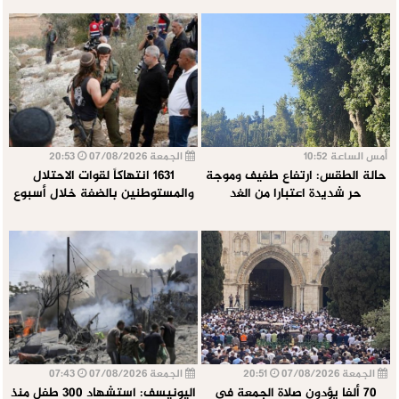
أمس الساعة 10:52
الجمعة 07/08/2026
20:53
حالة الطقس: ارتفاع طفيف وموجة
1631 انتهاكاً لقوات الاحتلال
حر شديدة اعتبارا من الغد
والمستوطنين بالضفة خلال أسبوع
الجمعة 07/08/2026
20:51
الجمعة 07/08/2026
07:43
70 ألفا يؤدون صلاة الجمعة في
اليونيسف: استشهاد 300 طفل منذ