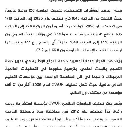
والبحثي على المستويين الإقليمي والدولي.
وعلى صعيد المؤشرات التفصيلية، تقدمت الجامعة 126 مرتبة عالمياً،
حيث انتقلت من المرتبة 1845 في تصنيف عام 2025 إلى المرتبة 1719
في تصنيف عام 2026. كما تقدمت آسيوياً من المرتبة 726 إلى المرتبة
685، بواقع 41 مرتبة، وحققت تقدماً لافتاً في مؤشر البحث العلمي من
المرتبة 1776 إلى المرتبة 1649 عالمياً، أي بتقدم بلغ 127 مرتبة. كما
ارتفعت النتيجة الإجمالية للجامعة من 66.8 إلى 67.2.
ويُعد هذا الإنجاز امتداداً لمسيرة جامعة النجاح الوطنية في تعزيز جودة
التعليم والبحث العلمي، وترسيخ حضورها في التصنيفات العالمية
المرموقة، لا سيما في ظل المنافسة الواسعة بين مؤسسات التعليم
العالي عالمياً، حيث شمل تصنيف CWUR لعام 2026 أكثر من 21 ألف
مؤسسة من مختلف دول العالم.
ويُعد مركز تصنيف الجامعات العالمي CWUR مؤسسة استشارية دولية
رائدة، بدأ تصنيفه عام 2012 في محافظة جدة بالمملكة العربية
السعودية، ويصدر تصنيفاً أكاديمياً عالمياً مستقلاً يقيس جودة التعليم،