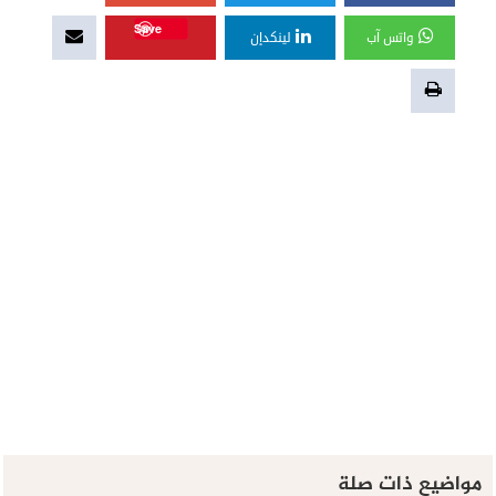
Save
واتس آب
لينكدإن
مواضيع ذات صلة