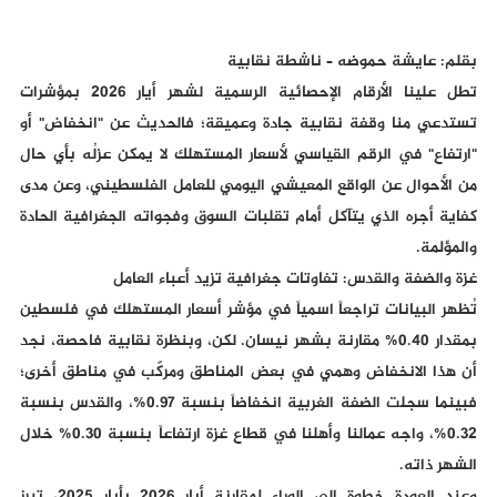
بقلم: عايشة حموضه – ناشطة نقابية
تطل علينا الأرقام الإحصائية الرسمية لشهر أيار 2026 بمؤشرات
تستدعي منا وقفة نقابية جادة وعميقة؛ فالحديث عن "انخفاض" أو
"ارتفاع" في الرقم القياسي لأسعار المستهلك لا يمكن عزلُه بأي حال
من الأحوال عن الواقع المعيشي اليومي للعامل الفلسطيني، وعن مدى
كفاية أجره الذي يتآكل أمام تقلبات السوق وفجواته الجغرافية الحادة
والمؤلمة.
غزة والضفة والقدس: تفاوتات جغرافية تزيد أعباء العامل
تُظهر البيانات تراجعاً اسمياً في مؤشر أسعار المستهلك في فلسطين
بمقدار 0.40% مقارنة بشهر نيسان. لكن، وبنظرة نقابية فاحصة، نجد
أن هذا الانخفاض وهمي في بعض المناطق ومركّب في مناطق أخرى؛
فبينما سجلت الضفة الغربية انخفاضاً بنسبة 0.97%، والقدس بنسبة
0.32%، واجه عمالنا وأهلنا في قطاع غزة ارتفاعاً بنسبة 0.30% خلال
الشهر ذاته.