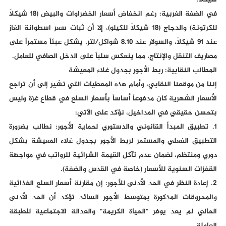
شيكلاً.
في الضفة الغربية: رغم انخفاض أسعار الخضراوات والبيض (18 شيكلاً
للكرتونة) والدجاج (18 شيكلاً للكيلو)، إلا أن ثبات سعر اسطوانة الغاز
عند 91 شيكلاً، والسولار عند 8.10 شواكل/لتر، يشكل عبئاً مستمراً على
مصاريف التنقل والإنتاج، مما ينعكس سلباً على الدخل الصافي للعامل.
المطالب النقابية: ربط الأجور بجدول غلاء المعيشة
إننا من موقعنا النقابي، وأمام هذه المعطيات التي تشير إلى أن تراجع
الأسعار الشهرية كان مدفوعاً أساساً بأسعار السلع في قطاع غزة وليس
بتحسن حقيقي في المداخيل، نؤكد على الآتي:
1. تطبيق المبدأ القانوني والدستوري لحماية الأجور: نطالب بضرورة
التطبيق الفعلي والمستمر لربط الأجور بجدول غلاء المعيشة بشكل
دوري ومنتظم، لضمان عدم تآكل القيمة الشرائية للرواتب في مواجهة
القفزات السنوية للأسعار (خاصة في القدس والضفة).
2. إعادة النظر في الحد الأدنى للأجور: إن مقارنة أسعار السلع الغذائية
والمحروقات المذكورة بمتوسط الأجور السائد تؤكد أن الحد الأدنى
الحالي لم يعد يوفر "الحياة الكريمة" والعدالة الاجتماعية للطبقة