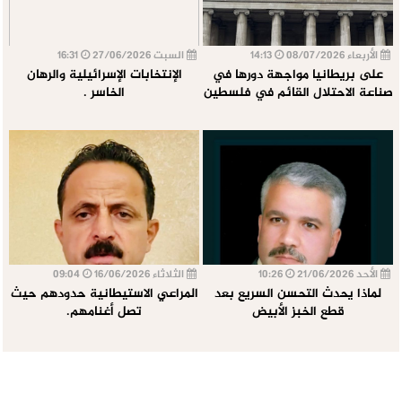
الأربعاء 08/07/2026
14:13
السبت 27/06/2026
16:31
على بريطانيا مواجهة دورها في
الإنتخابات الإسرائيلية والرهان
صناعة الاحتلال القائم في فلسطين
الخاسر .
الأحد 21/06/2026
10:26
الثلاثاء 16/06/2026
09:04
لماذا يحدث التحسن السريع بعد
المراعي الاستيطانية حدودهم حيث
قطع الخبز الأبيض
تصل أغنامهم.