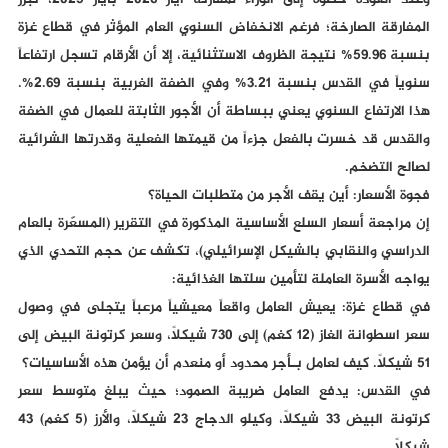
وعند العودة خطوة إلى الوراء لمقارنة أيار 2026 بأيار 2025، تبرز
المفارقة الصارخة؛ فرغم الانخفاض السنوي العام المؤثر في قطاع غزة
بنسبة 59.96% نتيجة الظروف الاستثنائية، إلا أن الأرقام تسجل ارتفاعاً
سنوياً في القدس بنسبة 3.21% وفي الضفة الغربية بنسبة 2.69%.
هذا الارتفاع السنوي يعني ببساطة أن الأجور الثابتة للعمال في الضفة
والقدس قد خسرت بالفعل جزءاً من قيمتها الفعلية وقدرتها الشرائية
لصالح التضخم.
فجوة الأسعار: أين يقف الأجر من متطلبات الحياة؟
إن مراجعة أسعار السلع الأساسية المذكورة في التقرير (المسعّرة بالعام
الدراسي والنقابي بالشيكل الإسرائيلي)، تكشف عن حجم التحدي الذي
يواجه الأسرة العاملة لتأمين سلتها الغذائية:
في قطاع غزة: يعيش العامل واقعاً معيشياً مرعباً يتجلى في وصول
سعر اسطوانة الغاز (12 كغم) إلى 730 شيكلاً، وسعر كرتونة البيض إلى
51 شيكلاً. كيف لعامل بـأجر محدود أو منعدم أن يؤمن هذه الأساسيات؟
في القدس: يدفع العامل ضريبة الصمود؛ حيث يبلغ متوسط سعر
كرتونة البيض 33 شيكلاً، وكيلو الدجاج 23 شيكلاً، والأرز (5 كغم) 43