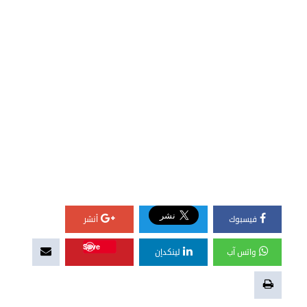
فيسبوك
أنشر
Save
واتس آب
لينكدإن