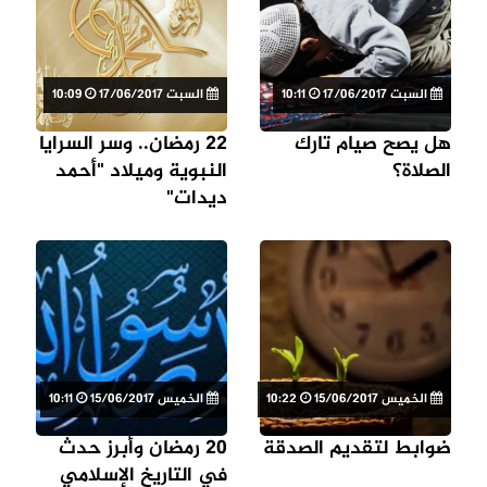
السبت 17/06/2017
10:11
السبت 17/06/2017
10:09
هل يصح صيام تارك
22 رمضان.. وسر السرايا
الصلاة؟
النبوية وميلاد "أحمد
ديدات"
الخميس 15/06/2017
10:22
الخميس 15/06/2017
10:11
ضوابط لتقديم الصدقة
20 رمضان وأبرز حدث
في التاريخ الإسلامي