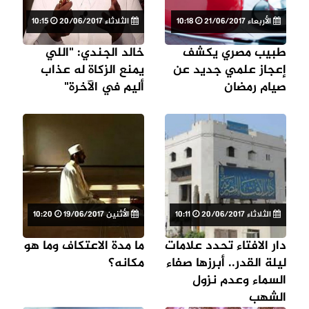
الأربعاء 21/06/2017
10:18
الثلاثاء 20/06/2017
10:15
طبيب مصري يكشف
خالد الجندي: "اللي
إعجاز علمي جديد عن
يمنع الزكاة له عذاب
صيام رمضان
أليم في الآخرة"
الثلاثاء 20/06/2017
10:11
الأثنين 19/06/2017
10:20
دار الافتاء تحدد علامات
ما مدة الاعتكاف وما هو
ليلة القدر.. أبرزها صفاء
مكانه؟
السماء وعدم نزول
الشهب