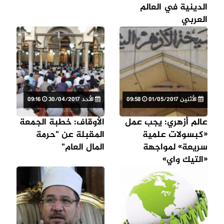
الدينية في العالم
العربي
الأثنين 01/05/2017
09:58
الأحد 30/04/2017
09:16
عالم أزهري: يجب عمل
الأوقاف: خطبة الجمعة
«كبسولات علمية
المقبلة عن "حرمة
سريعة» لمواجهة
المال العام"
«التيك واي»