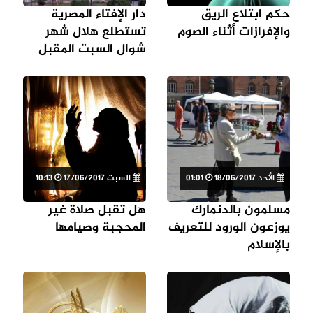
حكم ابتلاع الريق
دار الإفتاء المصرية
والإفرازات أثناء الصوم
تستطلع هلال شهر
شوال السبت المقبل
الأحد 18/06/2017
01:01
السبت 17/06/2017
10:13
مسلمون بالدنمارك
هل تقبل صلاة غير
يوزعون الورود للتعريف
المحجبة وصيامها
بالإسلام