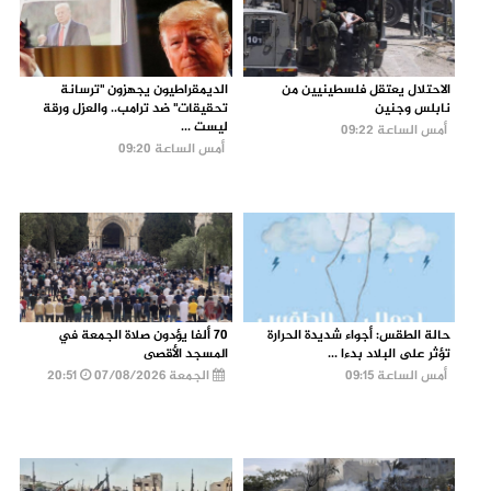
الاحتلال يعتقل فلسطينيين من
الديمقراطيون يجهزون "ترسانة
نابلس وجنين
تحقيقات" ضد ترامب.. والعزل ورقة
ليست ...
أمس الساعة 09:22
أمس الساعة 09:20
حالة الطقس: أجواء شديدة الحرارة
70 ألفا يؤدون صلاة الجمعة في
تؤثر على البلاد بدءا ...
المسجد الأقصى
أمس الساعة 09:15
الجمعة 07/08/2026
20:51