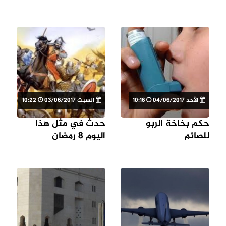
الأحد 04/06/2017
10:16
السبت 03/06/2017
10:22
حكم بخاخة الربو
حدث في مثل هذا
للصائم
اليوم 8 رمضان