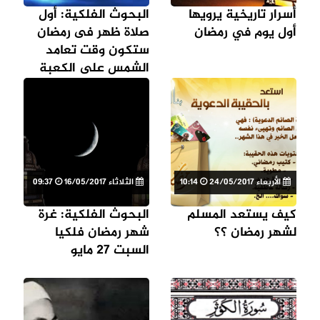
أسرار تاريخية يرويها
البحوث الفلكية: أول
أول يوم في رمضان
صلاة ظهر فى رمضان
ستكون وقت تعامد
الشمس على الكعبة
الأربعاء 24/05/2017
10:14
الثلاثاء 16/05/2017
09:37
كيف يستعد المسلم
البحوث الفلكية: غرة
لشهر رمضان ؟؟
شهر رمضان فلكيا
السبت 27 مايو