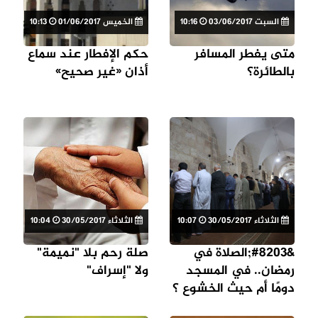
السبت 03/06/2017
10:16
الخميس 01/06/2017
10:13
متى يفطر المسافر
حكم الإفطار عند سماع
بالطائرة؟
أذان «غير صحيح»
الثلاثاء 30/05/2017
10:07
الثلاثاء 30/05/2017
10:04
&#8203;الصلاة في
صلة رحم بلا "نميمة"
رمضان.. في المسجد
ولا "إسراف"
دومًا أم حيث الخشوع ؟