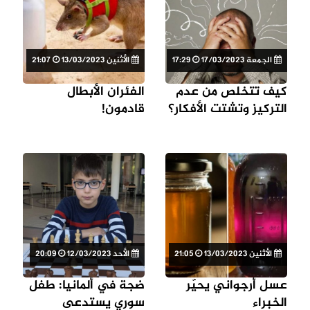
الجمعة 17/03/2023
17:29
الأثنين 13/03/2023
21:07
كيف تتخلص من عدم
الفئران الأبطال
التركيز وتشتت الأفكار؟
قادمون!
الأثنين 13/03/2023
21:05
الأحد 12/03/2023
20:09
عسل أرجواني يحيّر
ضجة في ألمانيا: طفل
الخبراء
سوري يستدعى