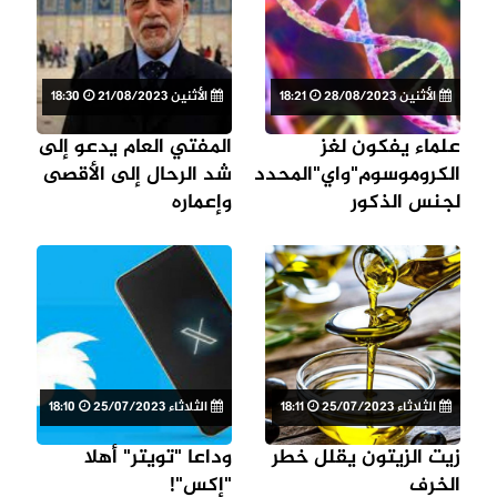
الأثنين 28/08/2023
18:21
الأثنين 21/08/2023
18:30
علماء يفكون لغز
المفتي العام يدعو إلى
الكروموسوم"واي"المحدد
شد الرحال إلى الأقصى
لجنس الذكور
وإعماره
الثلاثاء 25/07/2023
18:11
الثلاثاء 25/07/2023
18:10
زيت الزيتون يقلل خطر
وداعا "تويتر" أهلا
الخرف
"إكس"!