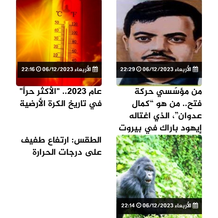
عصابات"
الأربعاء 06/12/2023
22:29
الأربعاء 06/12/2023
22:16
من مؤسّسي حركة
عام 2023.. "الأكثر حراً"
فتح.. من هو “كمال
في تاريخ الكرة الأرضية
عدوان”، الذي اغتاله
إيهود باراك في بيروت
بـ58 رصاصة؟
الطقس: ارتفاع طفيف
على درجات الحرارة
الأربعاء 06/12/2023
22:14