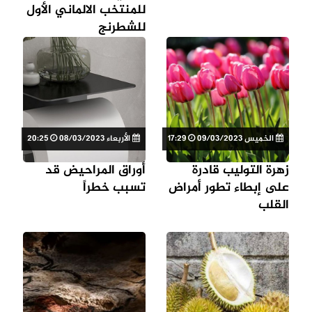
للمنتخب الالماني الأول
للشطرنج
الخميس 09/03/2023
17:29
الأربعاء 08/03/2023
20:25
زهرة التوليب قادرة
أوراق المراحيض قد
على إبطاء تطور أمراض
تسبب خطراً
القلب