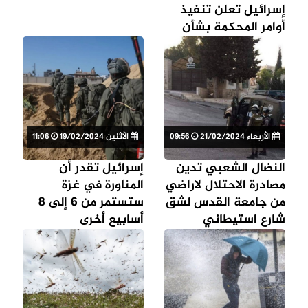
إسرائيل تعلن تنفيذ
أوامر المحكمة بشأن
غزة
الأربعاء 21/02/2024
09:56
الأثنين 19/02/2024
11:06
النضال الشعبي تدين
إسرائيل تقدر أن
مصادرة الاحتلال لاراضي
المناورة في غزة
من جامعة القدس لشق
ستستمر من 6 إلى 8
شارع استيطاني
أسابيع أخرى