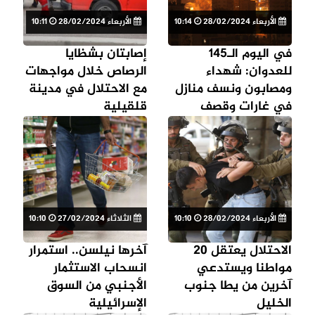
الأربعاء 28/02/2024
10:14
الأربعاء 28/02/2024
10:11
في اليوم الـ145
إصابتان بشظايا
للعدوان: شهداء
الرصاص خلال مواجهات
ومصابون ونسف منازل
مع الاحتلال في مدينة
في غارات وقصف
قلقيلية
مدفعي اسرائيلي
لمناطق متفرقة بقطاع
غزة
الأربعاء 28/02/2024
10:10
الثلاثاء 27/02/2024
10:10
الاحتلال يعتقل 20
آخرها نيلسن.. استمرار
مواطنا ويستدعي
انسحاب الاستثمار
آخرين من يطا جنوب
الأجنبي من السوق
الخليل
الإسرائيلية