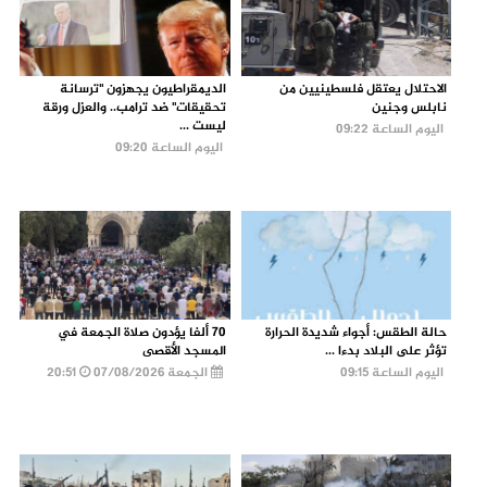
الاحتلال يعتقل فلسطينيين من
الديمقراطيون يجهزون "ترسانة
نابلس وجنين
تحقيقات" ضد ترامب.. والعزل ورقة
ليست ...
اليوم الساعة 09:22
اليوم الساعة 09:20
حالة الطقس: أجواء شديدة الحرارة
70 ألفا يؤدون صلاة الجمعة في
تؤثر على البلاد بدءا ...
المسجد الأقصى
اليوم الساعة 09:15
الجمعة 07/08/2026
20:51