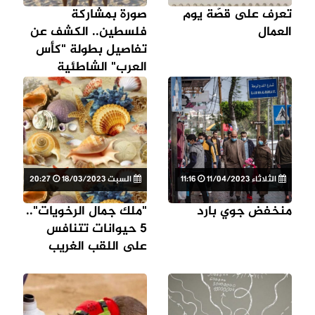
تعرف على قصّة يوم
صورة بمشاركة
العمال
فلسطين.. الكشف عن
تفاصيل بطولة "كأس
العرب" الشاطئية
الثلاثاء 11/04/2023
11:16
السبت 18/03/2023
20:27
منخفض جوي بارد
"ملك جمال الرخويات"..
5 حيوانات تتنافس
على اللقب الغريب