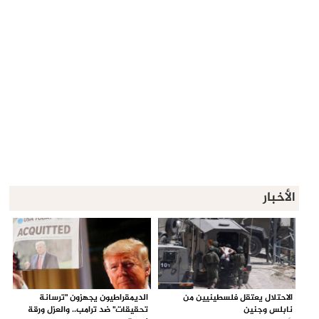
الأخبار
الاحتلال يعتقل فلسطينيين من
الديمقراطيون يجهزون "ترسانة
نابلس وجنين
تحقيقات" ضد ترامب.. والعزل ورقة