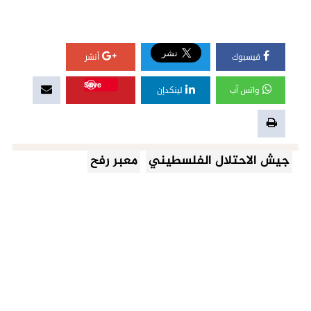
فيسبوك
أنشر
Save
واتس آب
لينكدإن
جيش الاحتلال الفلسطيني
معبر رفح