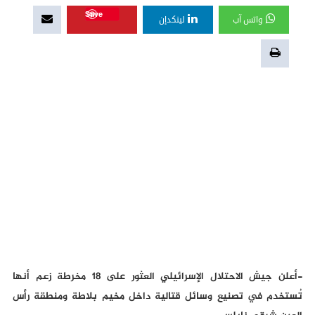
Save
واتس آب
لينكدإن
-أعلن جيش الاحتلال الإسرائيلي العثور على 18 مخرطة زعم أنها
تُستخدم في تصنيع وسائل قتالية داخل مخيم بلاطة ومنطقة رأس