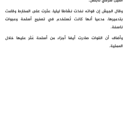
العين شرقي نابلس.
وقال الجيش إن قواته نفذت نشاطا ليليا، عثرت على المخارط وقامت
بتدميرها، مدعيا أنها كانت تُستخدم في تصنيع أسلحة وعبوات
ناسفة.
وأضاف أن القوات صادرت أيضا أجزاء من أسلحة عُثر عليها خلال
العملية.